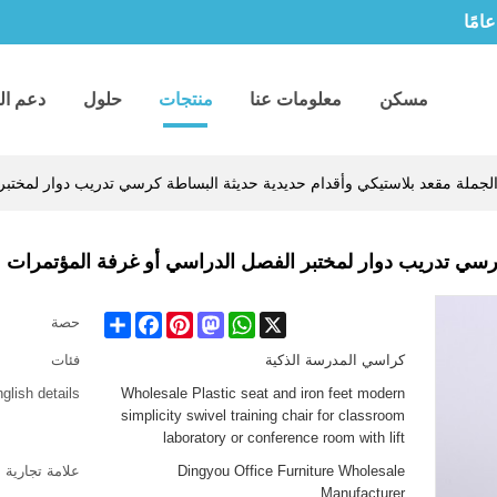
مسكن
معلومات عنا
منتجات
حلول
دعم ال
لجملة مقعد بلاستيكي وأقدام حديدية حديثة البساطة كرسي تدريب دوار لمختبر
كرسي تدريب دوار لمختبر الفصل الدراسي أو غرفة المؤتمرات 
Share
Facebook
Pinterest
Mastodon
WhatsApp
X
حصة
كراسي المدرسة الذكية
فئات
glish details
Wholesale Plastic seat and iron feet modern
simplicity swivel training chair for classroom
laboratory or conference room with lift
Dingyou Office Furniture Wholesale
علامة تجارية
Manufacturer