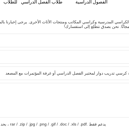
الفصول الدراسية
طلاب الفصل الدراسي
للطلاب
ولات والكراسي المدرسية وكراسي المكاتب ومنتجات الأثاث الأخرى. يرجى إخبارنا بال
جانًا. نحن بصدق نتطلع إلى استفسارك!
يدعم فقط .rar / .zip / .jpg / .png / .gif / .doc / .xls / .pdf ، بحد أقصى 20 ميجا