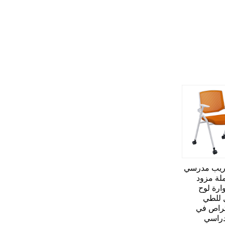
ريب مدرسي
ملة مزود
ارة لوح
ل للطي
راص في
دراسي