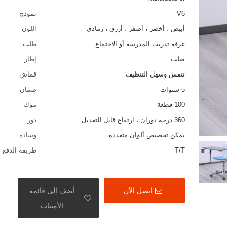
V6
نموذج
أبيض ، أخضر ، أصفر ، أزرق ، رمادي
اللون
غرفة تدريب المدرسة أو الاجتماع
طلب
صلب
إطار
تنفس وسهل التنظيف
قماش
5 سنوات
ضمان
100 قطعة
موك
360 درجة دوران ، ارتفاع قابل للتعديل
دور
يمكن تخصيص ألوان متعددة
وسادة
T/T
طريقة الدفع
اتصل الآن
أضف إلى قائمة
الأمنيات