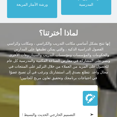
المدرسية
ورشة الأمتار المربعة
لماذا أخترتنا؟
إنها تنتج بشكل أساسي مكاتب التدريب والكراسي ، ومكاتب وكراسي
الفصول الدراسية الذكية ، والتي يمكن تطبيقها على المدارس
والحكومات والمؤسسات ومؤسسات التدريب والسيناريوهات الأخرى.
وتصر على المشاركة في معارض الصناعة المكتبية والمدرسية كل عام
للحصول على المزيد من العملاء من خلال التركيز على المنتجات في
مجال واحد. نتطلع بصدق إلى استشارتك ونرغب في أن تصبح عضوًا
في احتياجات برنامجك وتحقيق تعاون مربح للجانبين!
منتج:
التصميم الخارجي الحديث والبسيط ؛