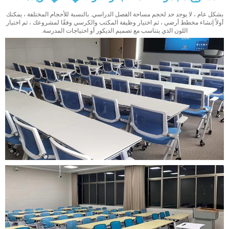
بشكل عام ، لا يوجد حد لحجم مساحة الفصل الدراسي. بالنسبة للأحجام المختلفة ، يمكنك
أولاً إنشاء مخطط أرضي ، ثم اختيار وظيفة المكتب والكرسي وفقًا لمشروعك ، ثم اختيار
اللون الذي يتناسب مع تصميم الديكور أو احتياجات المدرسة.