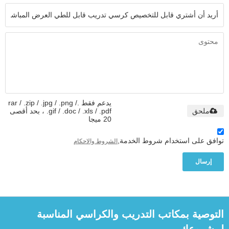
يدعم فقط .rar / .zip / .jpg / .png /
ملحق
.gif / .doc / .xls / .pdf ، بحد أقصى
20 ميجا
توافق على استخدام شروط الخدمة,
الشروط والاحكام
إرسال
التوصية بمكاتب التدريب والكراسي المناسبة
لمشروعك.