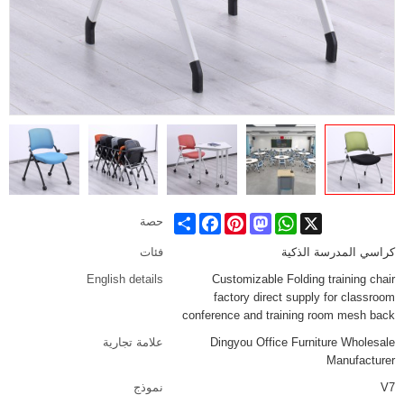
Share
Facebook
Pinterest
Mastodon
WhatsApp
X
حصة
كراسي المدرسة الذكية
فئات
English details
Customizable Folding training chair
factory direct supply for classroom
conference and training room mesh back
Dingyou Office Furniture Wholesale
علامة تجارية
Manufacturer
V7
نموذج