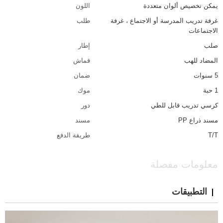
يمكن تخصيص ألوان متعددة
اللون
غرفة تدريب المدرسة أو الاجتماع ، غرفة
طلب
الاجتماعات
صلب
إطار
المضاد للهب
قماش
5 سنوات
ضمان
1 حبة
موك
كرسي تدريب قابل للطي
دور
مسند ذراع PP
مسند
T/T
طريقة الدفع
معلومات مفصلة
التطبيقات