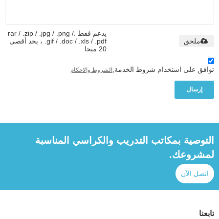
يدعم فقط .rar / .zip / .jpg / .png /
ملحق
.gif / .doc / .xls / .pdf ، بحد أقصى
20 ميجا
توافق على استخدام شروط الخدمة,
الشروط والاحكام
إرسال
التوصية بمكاتب التدريب والكراسي المناسبة
لمشروعك.
اتصل الآن
تابعنا