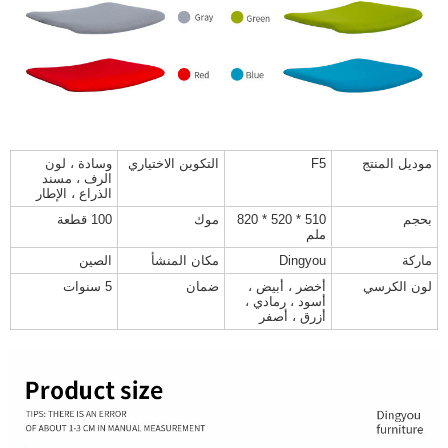
موديل المنتج
F5
التكوين الاختياري
وسادة ، لون
الرف ، مسند
الذراع ، الإطار
بحجم
510 * 520 * 820
موك
100 قطعة
ملم
ماركة
Dingyou
مكان المنشأ
الصين
لون الكرسي
أخضر ، أبيض ،
ضمان
5 سنوات
أسود ، رمادي ،
أزرق ، أصفر