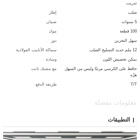
تدريب
صلب
إطار
5 سنوات
ضمان
100 قطعة
موك
سهل التخزين
دور
12 ملم حديد التسليح الصلب
سماكة الأنابيب الفولاذية
يمكن تخصيص اللون
وسادة
حافظ على الكرسي مرتبًا وليس من السهل
مع مشبك ثابت
هزّه
T/T
طريقة الدفع
معلومات مفصلة
التطبيقات