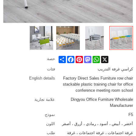
Share
Facebook
Pinterest
Mastodon
WhatsApp
X
حصة
كراسي غرفة التدريب
فئات
English details
Factory Direct Sales Furniture row chair
stackable plastic training chair for office
conference meeting room school
Dingyou Office Furniture Wholesale
علامة تجارية
Manufacturer
F5
نموذج
أخضر ، أبيض ، أسود ، رمادي ، أزرق ، أصفر
اللون
غرفة اجتماعات ، غرفة اجتماعات ، غرفة
طلب