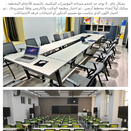
بشكل عام ، لا يوجد حد لحجم مساحة المؤتمرات المكتبية. بالنسبة للأحجام المختلفة ،
يمكنك أولاً إنشاء مخطط أرضي ، ثم اختيار وظيفة المكتب والكرسي وفقًا لمشروعك ، ثم
اختيار اللون الذي يتناسب مع تصميم الديكور أو احتياجات غرفة الاجتماعات.