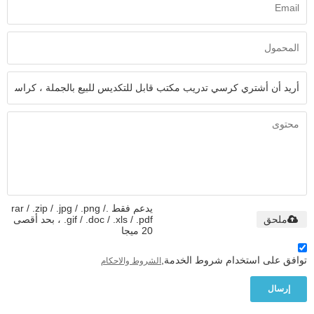
يدعم فقط .rar / .zip / .jpg / .png /
ملحق
.gif / .doc / .xls / .pdf ، بحد أقصى
20 ميجا
توافق على استخدام شروط الخدمة,
الشروط والاحكام
إرسال