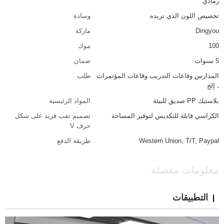
رمادي
تخصيص اللون الذي تريده
وسادة
Dingyou
ماركة
100
موك
5 سنوات
ضمان
المدارس وقاعات التدريب وقاعات المؤتمرات
طلب
، إلخ
بلاستيك PP صديق للبيئة
المواد الرئيسية
الكراسي قابلة للتكديس لتوفير المساحة
تصميم ثقب فريد على شكل
حرف V
Western Union, T/T, Paypal
طريقة الدفع
معلومات مفصلة
التطبيقات