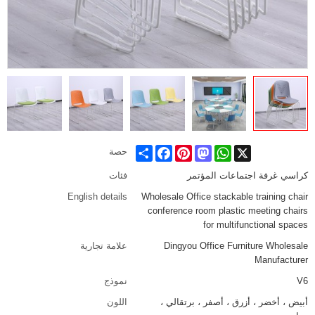
Share
Facebook
Pinterest
Mastodon
WhatsApp
X
حصة
كراسي غرفة اجتماعات المؤتمر
فئات
English details
Wholesale Office stackable training chair
conference room plastic meeting chairs
for multifunctional spaces
Dingyou Office Furniture Wholesale
علامة تجارية
Manufacturer
V6
نموذج
أبيض ، أخضر ، أزرق ، أصفر ، برتقالي ،
اللون