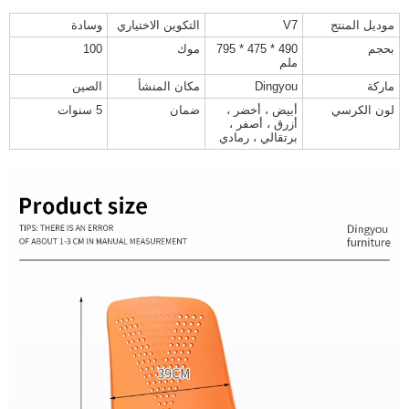
موديل المنتج
V7
التكوين الاختياري
وسادة
بحجم
490 * 475 * 795
موك
100
ملم
ماركة
Dingyou
مكان المنشأ
الصين
لون الكرسي
أبيض ، أخضر ،
ضمان
5 سنوات
أزرق ، أصفر ،
برتقالي ، رمادي