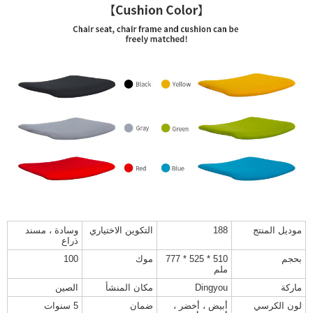
موديل المنتج
188
التكوين الاختياري
وسادة ، مسند
ذراع
بحجم
510 * 525 * 777
موك
100
ملم
ماركة
Dingyou
مكان المنشأ
الصين
لون الكرسي
أبيض ، أخضر ،
ضمان
5 سنوات