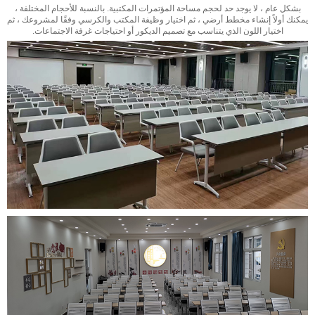
بشكل عام ، لا يوجد حد لحجم مساحة المؤتمرات المكتبية. بالنسبة للأحجام المختلفة ،
يمكنك أولاً إنشاء مخطط أرضي ، ثم اختيار وظيفة المكتب والكرسي وفقًا لمشروعك ، ثم
اختيار اللون الذي يتناسب مع تصميم الديكور أو احتياجات غرفة الاجتماعات.