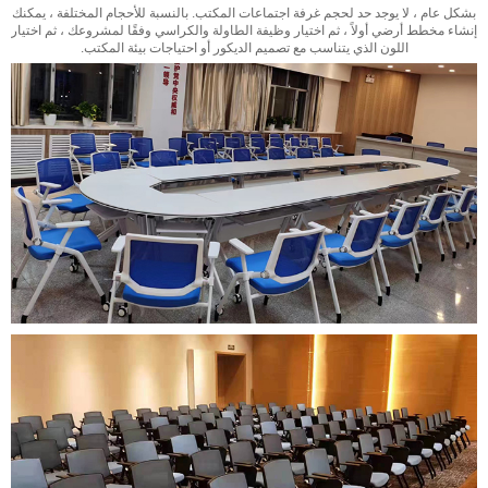
بشكل عام ، لا يوجد حد لحجم غرفة اجتماعات المكتب. بالنسبة للأحجام المختلفة ، يمكنك
إنشاء مخطط أرضي أولاً ، ثم اختيار وظيفة الطاولة والكراسي وفقًا لمشروعك ، ثم اختيار
اللون الذي يتناسب مع تصميم الديكور أو احتياجات بيئة المكتب.