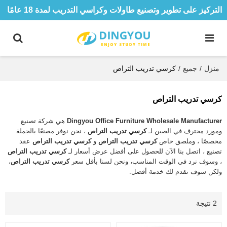
التركيز على تطوير وتصنيع طاولات وكراسي التدريب لمدة 18 عامًا
منزل
/
جميع
/
كرسي تدريب التراص
كرسي تدريب التراص
Dingyou Office Furniture Wholesale Manufacturer
هي شركة تصنيع
ومورد محترف في الصين لـ
كرسي تدريب التراص
، نحن نوفر مصنعًا بالجملة
مخصصًا ، وملصق خاص
كرسي تدريب التراص
و
كرسي تدريب التراص
عقد
تصنيع ، اتصل بنا الآن للحصول على أفضل عرض أسعار لـ
كرسي تدريب التراص
، وسوف نرد في الوقت المناسب، ونحن لسنا بأقل سعر
كرسي تدريب التراص
،
ولكن سوف نقدم لك خدمة أفضل.
2 نتيجة