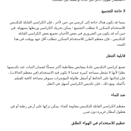
لا حاجة للتجميع
بينما قد تكون هناك حاجة إلى كرسي من حين لآخر ، فإن الكراسي القابلة للتكديس
للاستخدام المتكرر لا تتطلب التجميع ؛ يمكن تحريك الكراسي وربطها بسهولة. في
حين أنه قد يكون من الضروري في بعض الأحيان تجميع بعض الكراسي القابلة
للتكديس ، فإن معظم الطرز للاستخدام المتكرر تتطلب أقل جهد ووقت في هذا
الصدد.
قابلية التنقل
تصنع كراسي التكديس عادةً بمقابض مطاطية أكثر سمكًا لضمان الثبات عند تكديسها.
نظرًا لأنها لا تشغل مساحة كبيرة عندما لا تكون قيد الاستخدام (في معظم الحالات) ،
فإن إمالتها على الحائط أو أسفل طاولة المؤتمرات سيوفر مساحة كافية للفيلم
بأكمله. ومع ذلك ، فإن تكديس الكراسي أسهل في النقل.
ضد للماء
معظم الكراسي القابلة للتكديس مقاومة للماء. يمكن تركها على أرض رطبة أو في
هطول أمطار غزيرة دون ضرر.
عظيم للاستخدام في الهواء الطلق