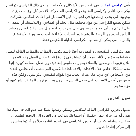
تأتي
كراسي المكتب
في العديد من الأشكال والأحجام ، بما في ذلك الكراسي بذراعين
وكراسي النادي وكراسي الضيوف والكراسي المتحركة للأقدام. كل نوع له مميزاته
وعيوبه التي يجب أن تضعها في اعتبارك قبل الاستثمار في الأثاث المكتبي لشركتك.
يمكن تصنيع الكراسي من مواد مختلفة مثل الجلد أو القماش أو البلاستيك أو المعدن -
على الرغم من أن بعضها قد يحتوي على ميزات إضافية مثل مساند الذراعين ومساند
الرأس لمزيد من الراحة والدعم. هذه الميزات الإضافية ليست ضرورية للاستمتاع
بالمزايا التي يمكن أن تقدمها الكراسي القابلة للتكديس فقط.
تعد الكراسي المكدسة ، والمعروفة أيضًا باسم تكديس المقاعد والمقاعد القابلة للطي
، قطعًا مفيدة من الأثاث يمكن أن تساعد في زيادة إنتاجية مكان العمل وكفاءته من
خلال تزويد الموظفين والعملاء بخيارات جلوس إضافية دون شغل مساحة كبيرة. إنها
مفيدة بشكل خاص خلال الأحداث والاجتماعات الكبيرة التي تتطلب أن يجلس العديد
من الأشخاص عن قرب معًا. هناك العديد من الفوائد لتكديس الكراسي ، ولكن هذه
بعض من أفضل الأسباب التي تجعل الناس يختارون هذا النوع من المقاعد لشركتهم أو
مؤسستهم.
سهل التخزين
يسهل تخزين الكراسي القابلة للتكديس ويمكن وضعها بعيدًا عند عدم الحاجة إليها. هذا
يعني أنه في حالة انتهاء حفلتك أو اجتماعك وترغب في العودة إلى الوضع الطبيعي ،
يمكنك ببساطة تكديس أو تخزين الكراسي في المرة القادمة بدلاً من أخذها مباشرة
إلى مركز إعادة التدوير.