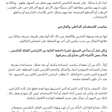
كما ذكرنا سابقًا ، فإن طبيعة التكديس الخاصة بهم تجعل من السهل نقلهم ، وغالبًا ما
يكون لديهم مقابض مطاطية أكثر سمكًا حول الأرجل لمنع الانزلاق حتى على العشب
الرطب أو الأسطح المتسخة. هذا مهم بشكل خاص للأحداث الخارجية أو مناطق
الاجتماعات.
مناسب للاستخدام الداخلي والخارجي
إنها مريحة وسهلة التخزين والأفضل من ذلك كله أنها توفر طريقة سريعة يمكنك من
خلالها الانتقال من حدث مكتبي إلى آخر مع الحفاظ على انخفاض التكاليف.
ولكن قبل أن تبدأ في التسوق لشراء الدفعة التالية من الكراسي القابلة للتكديس ،
هناك بعض الأشياء التي تحتاج إلى معرفتها.
أولاً ، تأكد من أن مقعدك مناسب لمساحة مكتبك أو بيئة عملك. ستساعدك معرفة
مقدار المساحة المتوفرة لديك والشكل والحجم اللازمين لملء المنطقة على اختيار
النموذج الذي يناسب احتياجاتك. لا تتطلب كراسي التكديس الكثير من التجميع ، لذا
يجب أن تكون العملية سلسة.
ثانيًا ، اكتشف ما إذا كانت الشركة التي اشتريتها منها تقدم قطع غيار لأحد الكراسي
الخاصة بك والتي قد تتضرر أثناء النقل أو أثناء الاستخدام. ليس كل نموذج يفعل ذلك ،
لذلك من المهم أن تسأل قبل تحديد القطعة الواحدة الأفضل لمكتبك.
ثالثًا ، تحتاج أيضًا إلى التأكد من أن لون ونهاية الكرسي القابل للتكديس سيعملان