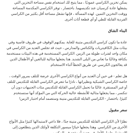
يمكن تخزين الكراسي عموديًا ، مما يتيح لك استخدام نفس مساحة التخزين التي
يشغلها عادة كرسيان عند تكديسهما. باختصار ، توفر الكراسي المكدسة المساحة
ووقت التخزين الثمين. لهذه المسألة ، فإنها تشغل مساحة أقل بكثير من الكراسي
الفردية القابلة للطي أو أي قطعة أثاث أخرى.
البناء الشاق
عادة ما تكون كراسي التكديس متينة للغاية. يمكنهم الوقوف في ظروف قاسية وفي
بيئات مثل الكافيتريات والكنائس والمدارس ، حيث قد تجلس العديد من الكراسي في
مكان واحد لفترات طويلة من الزمن. الكراسي المستخدمة في هذه البيئات مستخدمة
بكثافة وغالبًا ما تعاني من البلى الشديد. هذا يجعلها مثالية للبالغين أو الأطفال الذين
قد يعالجون الكرسي عن طريق الخطأ أثناء الاستخدام.
هل تعلم - في حين أن العديد من أنواع الكراسي الأخرى عرضة للتلف بمرور الوقت ،
خاصة الكراسي الشبكية ونظيراتها ، نادرًا ما تتعرض الكراسي القابلة للتكديس للتلف
أو غير المستقرة. غالبًا ما تحمل الكراسي القابلة للتكديس مئات الجنيهات دون أن
تنكسر ، مما يجعلها مثالية للأنشطة عالية الحركة التي من المؤكد أنها ستستخدم
كثيرًا. باختصار - الكراسي القابلة للتكديس متينة وستصمد أمام اختبار الزمن!
سعر مقبول
نظرًا لأن الكراسي القابلة للتكديس متينة جدًا ، فلا داعي لاستبدالها كثيرًا مثل الأنواع
الأخرى من الكراسي. وهذا يجعلها خيارًا ميسور التكلفة لأولئك الذين يتطلعون إلى
الاستثمار طويل الأجل في حدث أو مقعد في المكتب.