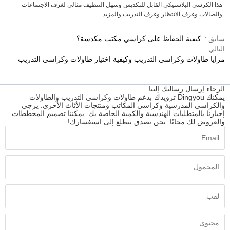
هذا الكرسي البلاستيكي القابل للتكديس وسهل التنظيف مثالي لغرف الاجتماعات
والصالات وغرف الانتظار وغرف التدريب والمزيد.
سابق
كيفية الحفاظ على كراسي مكتب مكدسة؟
التالي
مزايا طاولات وكراسي التدريب وكيفية اختيار طاولات وكراسي التدريب
الرجاء إرسال رسالتك إلينا
يمكنك Dingyou تزويدك بدعم طاولات وكراسي التدريب والطاولات
والكراسي المدرسية وكراسي المكاتب ومنتجات الأثاث الأخرى. يرجى
إخبارنا بالمتطلبات الهندسية والكمية الخاصة بك. يمكننا تصميم المخططات
والعروض لك مجانًا. نحن بصدق نتطلع إلى استفسارك!