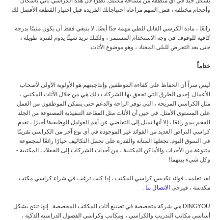
بشكل جيد في أي منطقة من مساحة مكتبك. نظرًا لأن هذه الكراسي تأتي بأشكال
وأحجام مختلفة ، فمن المهم مراعاة احتياجاتك الفريدة قبل اختيار القطعة الأفضل لك.
رابعًا ، مادة الكرسي القابل للطي مهمة جدًا أيضًا. لا ينبغي فقط أن يكون متينًا بدرجة
كافية للوقوف في وجه الاستخدام المستمر ، ولكنك تريد شيئًا يدوم لفترة طويلة ،
حتى بعد التعرض للبلى المعتاد ، وهو موضوع الأثاث.
ختاماً
ليس سراً أن الحفاظ على كفاءة الموظفين وإنتاجيتهم هو الأولوية الأولى لأصحاب
الأعمال. إحدى الطرق التي تحقق بها الشركات ذلك هي من خلال الأثاث المكتبي ،
مثل الكراسي المريحة ، التي توفر الراحة والدعم حتى يتمكن الموظفون من العمل
على المستوى الأمثل. في حين أن الأثاث مثل المقاعد التنفيذية المصنوعة من الجلد
الفخم يبدو رائعًا ، إلا أنها تميل إلى التغاضي عن أهم العوامل الوظيفية! أخيرًا ، تقدم
كراسي التراص العديد من الفوائد غير الموجودة في أي نوع آخر من الكراسي تقريبًا
في السوق اليوم. تجعلها المتانة والقدرة على تحمل التكاليف خيارًا رائعًا لمجموعة
متنوعة من الأحداث والأماكن المكتبية ، من أحداث الشركات إلى الحفلات المكتبية -
وكل شيء بينهما!
لقد تعلمت فوائد تكديس كراسي المكتب ، إذا كنت ترغب في شراء كراسي مكتب
مكدسة ، فيرجى
الاتصال بنا
.
DINGYOU هي شركة متخصصة في
تصنيع أثاث المكاتب المخصصة
. إنها تنتج بشكل
أساسي مكاتب التدريب والكراسي ، ومكاتب وكراسي الفصول الدراسية الذكية ،