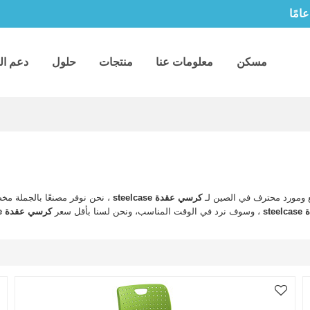
مسكن
معلومات عنا
منتجات
حلول
دعم ال
ومورد محترف في الصين لـ
كرسي عقدة steelcase
، نحن نوفر مصنعًا بالجملة م
st
، وسوف نرد في الوقت المناسب، ونحن لسنا بأقل سعر
كرسي عقدة steelcase