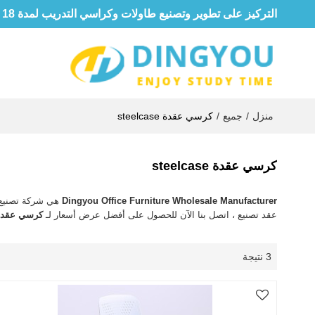
التركيز على تطوير وتصنيع طاولات وكراسي التدريب لمدة 18 عامًا
منزل
/
جميع
/
كرسي عقدة steelcase
كرسي عقدة steelcase
Dingyou Office Furniture Wholesale Manufacturer
هي شركة تصنيع 
عقد تصنيع ، اتصل بنا الآن للحصول على أفضل عرض أسعار لـ
كرسي عقدة eelcase
3 نتيجة