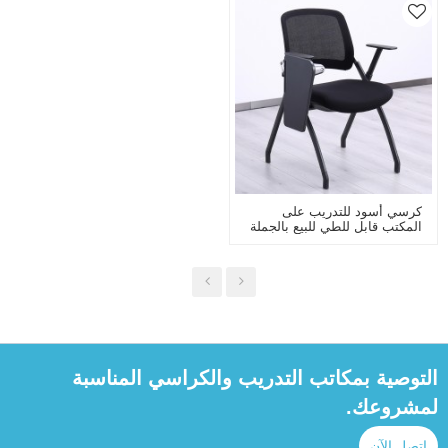
كرسي أسود للتدريب على
المكتب قابل للطي للبيع بالجملة
مع لوح للكتابة ، كرسي بذراع
للضيف ، يتراكم في غرفة انتظار
اجتماعات المؤتمر
التوصية بمكاتب التدريب والكراسي المناسبة
لمشروعك.
اتصل الآن