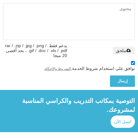
يدعم فقط .rar / .zip / .jpg / .png /
ملحق
.gif / .doc / .xls / .pdf ، بحد أقصى
20 ميجا
توافق على استخدام شروط الخدمة,
الشروط والاحكام
إرسال
التوصية بمكاتب التدريب والكراسي المناسبة
لمشروعك.
اتصل الآن