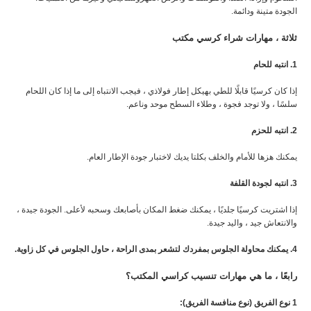
الجودة متينة ودائمة.
ثلاثة ، مهارات شراء كرسي مكتب
1. انتبه للحام
إذا كان كرسيًا قابلًا للطي بهيكل إطار فولاذي ، فيجب الانتباه إلى ما إذا كان اللحام
سلسًا ، ولا توجد فجوة ، وطلاء السطح موحد وناعم.
2. انتبه للحزم
يمكنك هزها للأمام والخلف بكلتا يديك لاختبار جودة الإطار العام.
3. انتبه لجودة القلفة
إذا اشتريت كرسيًا جلديًا ، يمكنك ضغط المكان بأصابعك وسحبه لأعلى. الجودة جيدة ،
والانتعاش جيد ، واليد جيدة.
4. يمكنك محاولة الجلوس بمفردك لتشعر بمدى الراحة ، حاول الجلوس في كل زاوية.
رابعًا ، ما هي مهارات تنسيب كراسي المكتب؟
1 نوع الفريق (نوع منافسة الفريق):