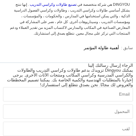
DINGYOU هي شركة متخصصة في
تصنيع طاولات وكراسي التدريب
. إنها تنتج
بشكل أساسي طاولات وكراسي التدريب ، وطاولات وكراسي الفصول الدراسية
الذكية ، والتي يمكن استخدامها في المدارس ، والحكومات ، والمؤسسات ،
ومؤسسات التدريب ، وسيناريوهات أخرى. كل عام ، نصر على المشاركة في
المعارض الصناعية في المكاتب والمدارس لاكتساب المزيد من تقدير العملاء ودعم
المنتجات التي تركز على مجال معين. نتطلع بصدق إلى استشارتك.
سابق
أهمية طاولة المؤتمر
الرجاء إرسال رسالتك إلينا
يمكنك Dingyou تزويدك بدعم طاولات وكراسي التدريب والطاولات
والكراسي المدرسية وكراسي المكاتب ومنتجات الأثاث الأخرى. يرجى
إخبارنا بالمتطلبات الهندسية والكمية الخاصة بك. يمكننا تصميم المخططات
والعروض لك مجانًا. نحن بصدق نتطلع إلى استفسارك!