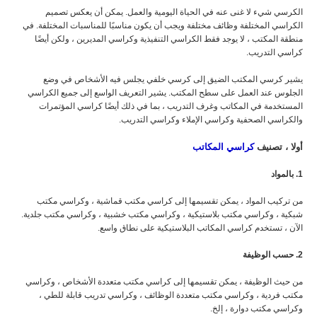
الكرسي شيء لا غنى عنه في الحياة اليومية والعمل. يمكن أن يعكس تصميم
الكراسي المختلفة وظائف مختلفة ويجب أن يكون مناسبًا للمناسبات المختلفة. في
منطقة المكتب ، لا يوجد فقط الكراسي التنفيذية وكراسي المديرين ، ولكن أيضًا
كراسي التدريب.
يشير كرسي المكتب الضيق إلى كرسي خلفي يجلس فيه الأشخاص في وضع
الجلوس عند العمل على سطح المكتب. يشير التعريف الواسع إلى جميع الكراسي
المستخدمة في المكاتب وغرف التدريب ، بما في ذلك أيضًا كراسي المؤتمرات
والكراسي الصحفية وكراسي الإملاء وكراسي التدريب.
أولا ، تصنيف
كراسي المكاتب
1. بالمواد
من تركيب المواد ، يمكن تقسيمها إلى كراسي مكتب قماشية ، وكراسي مكتب
شبكية ، وكراسي مكتب بلاستيكية ، وكراسي مكتب خشبية ، وكراسي مكتب جلدية.
الآن ، تستخدم كراسي المكاتب البلاستيكية على نطاق واسع.
2. حسب الوظيفة
من حيث الوظيفة ، يمكن تقسيمها إلى كراسي مكتب متعددة الأشخاص ، وكراسي
مكتب فردية ، وكراسي مكتب متعددة الوظائف ، وكراسي تدريب قابلة للطي ،
وكراسي مكتب دوارة ، إلخ.