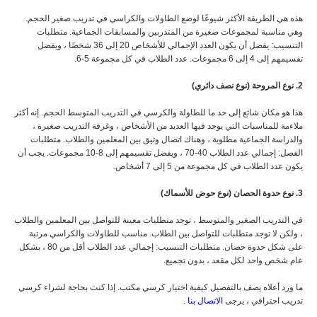
هذه هي الطريقة الأكثر شيوعًا لوضع الطاولات والكراسي في تدريب صغير الحجم.
وهي مناسبة لمجموعات صغيرة من المتدربين والمسابقات الجماعية. متطلبات
التنسيب: يفضل أن يكون العدد الإجمالي للأشخاص 20 إلى 36 شخصًا ، ويفضل
تقسيمهم إلى 4 إلى 6 مجموعات. عدد الطلاب في كل مجموعة 5-6.
2. نوع المروحة (نوع نصف دائري)
هذا هو مكان شائع إلى حد ما للطاولة والكرسي في التدريب المتوسط الحجم. إنه أكثر
ملاءمة للمناسبات التي يوجد فيها العديد من الأشخاص ، وغرفة التدريب صغيرة ،
والدراسة الجماعية مطلوبة ، وهناك اتصال وثيق بين المعلمين والطلاب. متطلبات
الفصل: إجمالي عدد الطلاب 40-70 ، ويفضل تقسيمهم إلى 8-10 مجموعات. يجب أن
يكون عدد الطلاب في كل مجموعة من 5 إلى 7 أشخاص.
3. نوع حدوة الحصان (نوع حوض للأسماك)
في التدريب الصغير والمتوسط ، توجد متطلبات معينة للتواصل بين المعلمين والطلاب
، ولكن لا توجد متطلبات للتواصل بين الطلاب. مناسب للطاولات والكراسي مرتبة
على شكل حدوة حصان. متطلبات التنسيب: إجمالي عدد الطلاب أقل من 80 ، بشكل
عام شخص واحد لكل مقعد ، بدون تجميع.
ما ورد أعلاه يصف بالتفصيل كيفية اختيار كرسي مكتب. إذا كنت بحاجة لشراء كرسي
تدريب احترافي ، يرجى
الاتصال بنا
.