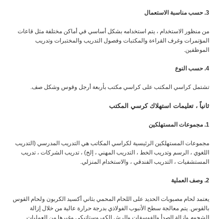
3. حسب مناسبة الاستعمال
من منظور الاستخدام ، يتم استخدامه بشكل أساسي في أماكن مختلفة مثل قاعات
المؤتمرات وغرف القراءة والمكتبات وفصول التدريب والمختبرات وتدريب
الموظفين.
4. حسب النوع
تشتمل كراسي المكتب على كراسي مكتب بأربعة أرجل وقوس وشكل صف.
ثانياً ، تعليمات استهلاك كرسي المكتب
1. مجموعات المستهلكين
مجموعات المستهلكين الرئيسية لكراسي المكاتب هي التدريب المدرسي (التدريب
اللغوي ، الرسم وتدريب الخط ، التدريب المهني ، إلخ) ، تدريب الشركات ، تدريب
المستشفيات ، التدريب الفندقي ، والاستخدام المنزلي.
2. وصف العملية
يعتمد لحام مصبوبات الحديد على اللحام المحمي بثاني أكسيد الكربون ولحام القوس
بالقوس. يتم معالجة سطح الأنبوب الفولاذي بدرجة حرارة عالية من خلال إزالة
الشحوم وإزالة الصدأ والفوسفات والرش الكهروستاتيكي وغيرها من العمليات.