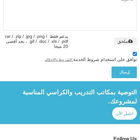
يدعم فقط .rar / .zip / .jpg / .png /
ملحق
.gif / .doc / .xls / .pdf ، بحد أقصى
20 ميجا
توافق على استخدام شروط الخدمة,
الشروط والاحكام
إرسال
التوصية بمكاتب التدريب والكراسي المناسبة
لمشروعك.
اتصل الآن
Follow Us