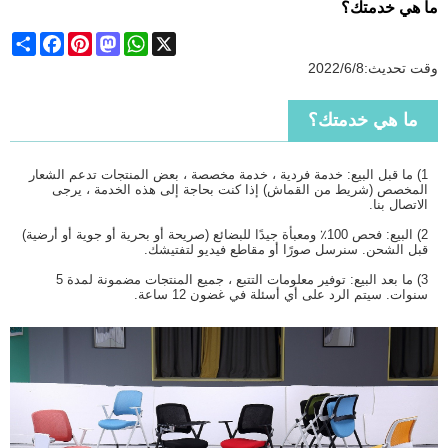
ما هي خدمتك؟
Share
Facebook
Pinterest
Mastodon
WhatsApp
X
وقت تحديث:
2022/6/8
ما هي خدمتك؟
1) ما قبل البيع: خدمة فردية ، خدمة مخصصة ، بعض المنتجات تدعم الشعار
المخصص (شريط من القماش) إذا كنت بحاجة إلى هذه الخدمة ، يرجى
الاتصال بنا.
2) البيع: فحص 100٪
ومعبأة جيدًا
للبضائع (صريحة أو بحرية أو جوية أو أرضية)
قبل الشحن. سنرسل صورًا أو مقاطع فيديو لتفتيشك.
3) ما بعد البيع: توفير معلومات التتبع ، جميع المنتجات مضمونة لمدة 5
سنوات. سيتم الرد على أي أسئلة في غضون 12 ساعة.