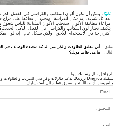
ثانيًا
، يمكن أن تكون ألوان المكاتب والكراسي في الفصل الدراسي
بعد كل شيء ، إنه مكان للدراسة ، ويجب أن تحافظ على مزاج جيد. ح
مراعاة مطابقة الألوان. ستجلب الألوان المتباينة للناس شعورًا
فكيف تختار لون المكاتب والكراسي في الفصل الذكي الحديث؟ طا
أكثر راحة في الاستخدام اللاحق ، ولكن بشكل عام ، إنه لون يم
سابق
أين تنطبق الطاولات والكراسي الذكية متعددة الوظائف في ا
التالي
ما هي نقاط قوتك؟
الرجاء إرسال رسالتك إلينا
يمكنك Dingyou تزويدك بدعم طاولات وكراسي التدريب والط
والعروض لك مجانًا. نحن بصدق نتطلع إلى استفسارك!