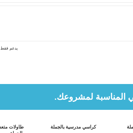
يدعم فقط .rar / .zip / .jpg / .png / .gif / .doc / .xls / .pdf ، بحد أقصى
ي المناسبة لمشروعك.
لة
كراسي مدرسية بالجملة
طاولات متعدد