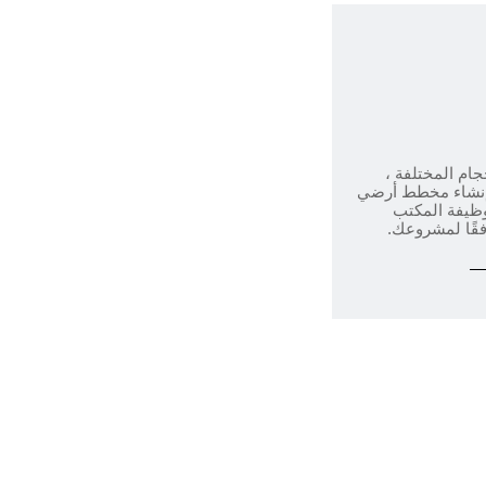
جام المختلفة ،
ً إنشاء مخطط أرضي
 وظيفة المكتب
قًا لمشروعك.